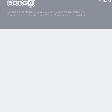
Általános
Minden jog fenntartva! © 2011-2020 OFFICEline Magyarország Kft.
A
songo
bejegyzett védjegy a VIVAcom Magyarország Kft. tulajdona.