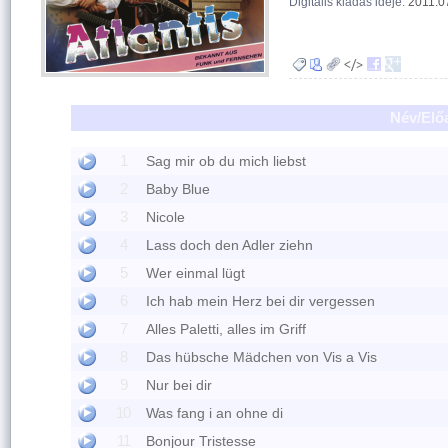
Digitális kiadás ideje:
2011.0
Név/Elő
1
Sag mir ob du mich liebst
2
Baby Blue
3
Nicole
4
Lass doch den Adler ziehn
5
Wer einmal lügt
6
Ich hab mein Herz bei dir vergessen
7
Alles Paletti, alles im Griff
8
Das hübsche Mädchen von Vis a Vis
9
Nur bei dir
10
Was fang i an ohne di
11
Bonjour Tristesse