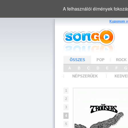
A felhasználói élmények fokozá
Kuponom v
ÖSSZES
POP
ROCK
A
B
C
D
E
F
NÉPSZERŰEK
KEDVE
1
2
3
4
5