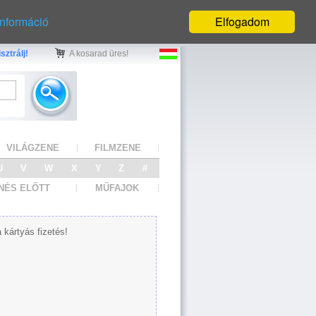
információ
Elfogadom
sztrálj!
A kosarad üres!
VILÁGZENE
FILMZENE
U
V
W
X
Y
Z
#
NÉS ELŐTT
MŰFAJOK
 kártyás fizetés!