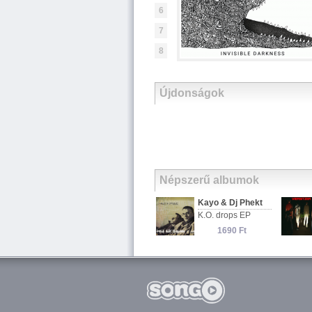
6
7
8
Újdonságok
Népszerű albumok