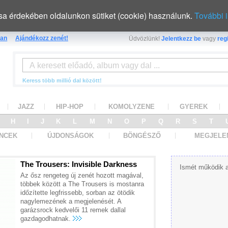
sa érdekében oldalunkon sütiket (cookie) használunk.
További 
an
Ajándékozz zenét!
Üdvözlünk!
Jelentkezz be
vagy
regi
Keress több millió dal között!
JAZZ
HIP-HOP
KOMOLYZENE
GYEREK
G
H
I
J
K
L
M
N
O
P
Q
R
S
T
NCEK
ÚJDONSÁGOK
BÖNGÉSZŐ
MEGJELE
Ismét működik a