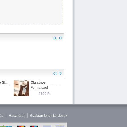
|
|
és
Használat
Gyakran feltett kérdések