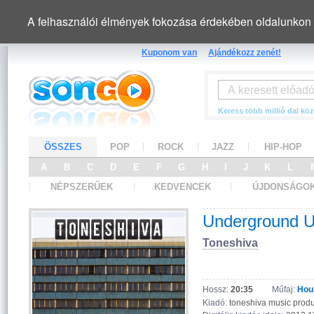
A felhasználói élmények fokozása érdekében oldalunkon 
Kuponom van
Ajándékozz zenét!
Keress több millió dal köz
ÖSSZES
POP
ROCK
JAZZ
HIP-HOP
A
B
C
D
E
F
G
H
I
J
K
L
NÉPSZERŰEK
KEDVENCEK
ÚJDONSÁGO
Underground 
Toneshiva
Hossz:
20:35
Műfaj:
Hou
Kiadó:
toneshiva music produ