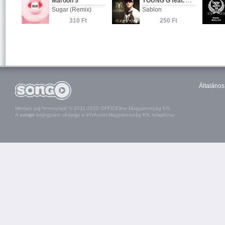
Általános
Minden jog fenntartva! © 2011-2020 OFFICEline Magyarország Kft.
A
songo
bejegyzett védjegy a VIVAcom Magyarország Kft. tulajdona.