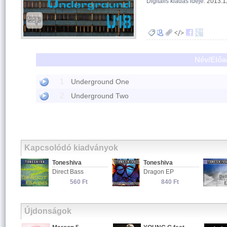
Digitális kiadás ideje:
2013.1
Név/Előa
1
Underground One
2
Underground Two
Kapcsolódó kiadványok
Toneshiva
Toneshiva
Direct Bass
Dragon EP
560 Ft
840 Ft
Újdonságok