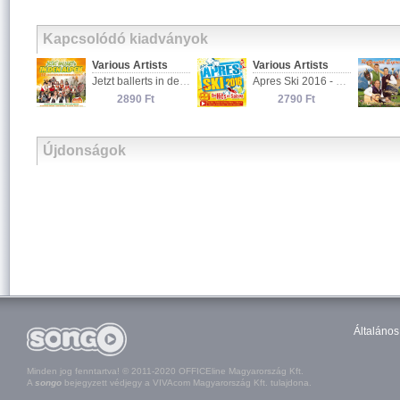
Kapcsolódó kiadványok
Various Artists
Various Artists
Jetzt ballerts in den Alpen
Apres Ski 2016 - Die Hits der Saison
2890 Ft
2790 Ft
Újdonságok
Általános
Minden jog fenntartva! © 2011-2020 OFFICEline Magyarország Kft.
A
songo
bejegyzett védjegy a VIVAcom Magyarország Kft. tulajdona.