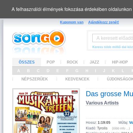
A felhasználói élmények fokozása érdekében oldalunkon 
Kuponom van
Ajándékozz zenét!
Keress több millió dal köz
ÖSSZES
POP
ROCK
JAZZ
HIP-HOP
A
B
C
D
E
F
G
H
I
J
K
L
NÉPSZERŰEK
KEDVENCEK
ÚJDONSÁGO
Das grosse Mus
Various Artists
Hossz:
1:19:05
Műfaj:
V
Kiadó:
Tyrolis
(több info ...)