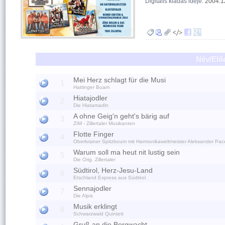
Digitális kiadás ideje:
2004.1
Név/Elő
Mei Herz schlagt für die Musi
1
Hattinger Buam
Hiatajodler
2
Die Hiatamadln
A ohne Geig'n geht's bärig auf
3
ZIM - Zillertaler Musikanten
Flotte Finger
4
Oberkrainer Spitzboum mit Harmonikaweltmeister Aleksander Pac
Warum soll ma heut nit lustig sein
5
Die Orig. Zillertaler
Südtirol, Herz-Jesu-Land
6
Etschland Express aus Südtirol
Sennajodler
7
Die Alpis
Musik erklingt
8
Schwarzwald Quintett
Gruß an die Bergwacht