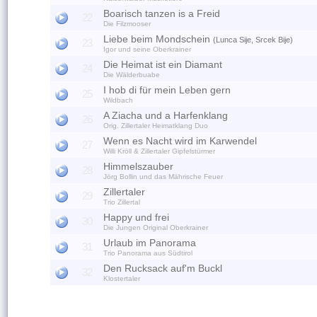
Boarisch tanzen is a Freid
22
Die Filzmooser
Liebe beim Mondschein
(Lunca Sije, Srcek Bije)
23
Igor und seine Oberkrainer
Die Heimat ist ein Diamant
24
Die Wälderbuabe
I hob di für mein Leben gern
25
Wildbach
A Ziacha und a Harfenklang
26
Orig. Zillertaler Heimatklang Duo
Wenn es Nacht wird im Karwendel
27
Willi Kröll & Zillertaler Gipfelstürmer
Himmelszauber
28
Jörg Bollin und das Mährische Feuer
Zillertaler
29
Trio Zillertal
Happy und frei
30
Die Jungen Original Oberkrainer
Urlaub im Panorama
31
Trio Panorama aus Südtirol
Den Rucksack auf'm Buckl
32
Klostertaler