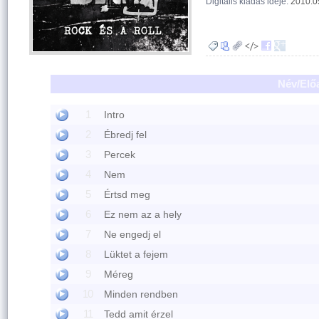
Digitális kiadás ideje:
2010.0
Név/Elő
1
Intro
2
Ébredj fel
3
Percek
4
Nem
5
Értsd meg
6
Ez nem az a hely
7
Ne engedj el
8
Lüktet a fejem
9
Méreg
10
Minden rendben
11
Tedd amit érzel