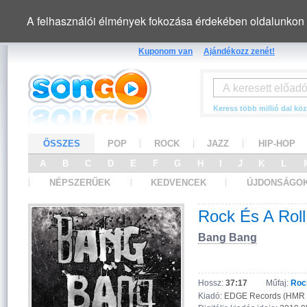
A felhasználói élmények fokozása érdekében oldalunkon 
Kuponom van
Ajándékozz zenét!
Keress több millió dal köz
ÖSSZES
POP
ROCK
JAZZ
HIP-HOP
A
B
C
D
E
F
G
H
I
J
K
L
NÉPSZERŰEK
KEDVENCEK
ÚJDONSÁGO
Rock És A Roll
Bang Bang
Hossz:
37:17
Műfaj:
Roc
Kiadó:
EDGE Records (HMR M