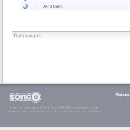
12
Bang Bang
Újdonságok
Általános
Minden jog fenntartva! © 2011-2020 OFFICEline Magyarország Kft.
A
songo
bejegyzett védjegy a VIVAcom Magyarország Kft. tulajdona.