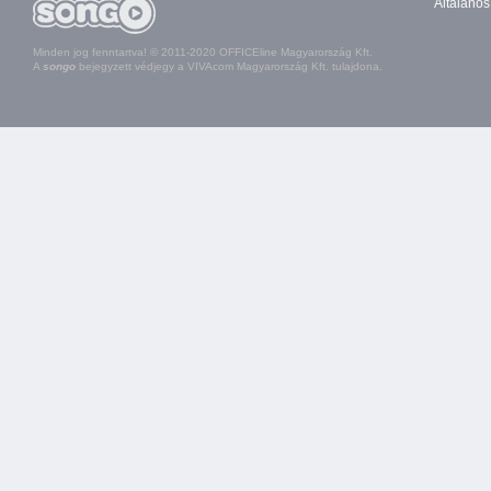
Általános
Minden jog fenntartva! © 2011-2020 OFFICEline Magyarország Kft.
A
songo
bejegyzett védjegy a VIVAcom Magyarország Kft. tulajdona.