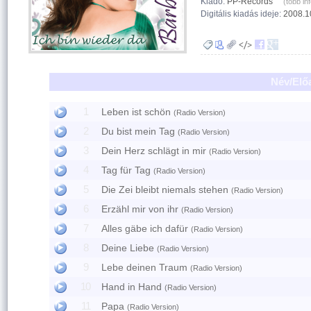
Kiadó:
PP-Records
(több inf
Digitális kiadás ideje:
2008.1
Név/Elő
1
Leben ist schön
(Radio Version)
2
Du bist mein Tag
(Radio Version)
3
Dein Herz schlägt in mir
(Radio Version)
4
Tag für Tag
(Radio Version)
5
Die Zei bleibt niemals stehen
(Radio Version)
6
Erzähl mir von ihr
(Radio Version)
7
Alles gäbe ich dafür
(Radio Version)
8
Deine Liebe
(Radio Version)
9
Lebe deinen Traum
(Radio Version)
10
Hand in Hand
(Radio Version)
11
Papa
(Radio Version)