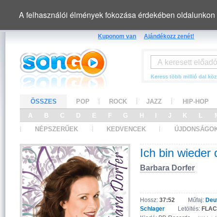
A felhasználói élmények fokozása érdekében oldalunkon 
Kuponom van
Ajándékozz zenét!
Keress több millió dal köz
ÖSSZES
POP
ROCK
JAZZ
HIP-HOP
A
B
C
D
E
F
G
H
I
J
K
L
NÉPSZERŰEK
KEDVENCEK
ÚJDONSÁGO
Ich bin wieder 
Barbara Dorfer
Hossz:
37:52
Műfaj:
Deu
Schlager
Letöltés:
FLAC