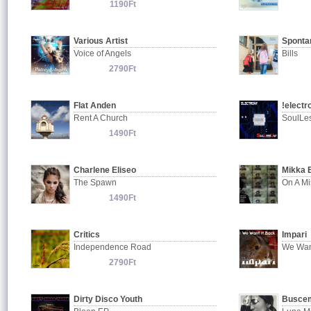
1190Ft
Various Artist
Sponta
Voice of Angels
Bills
2790Ft
Flat Anden
!electr
Rent A Church
SoulLe
1490Ft
Charlene Eliseo
Mikka 
The Spawn
1490Ft
Critics
Impari
Independence Road
We Want
2790Ft
Dirty Disco Youth
Busce