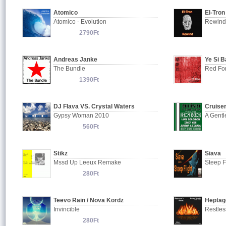
Atomico
El-Tron
Atomico - Evolution
Rewind
2790Ft
Andreas Janke
Ye Si B
The Bundle
Red For
1390Ft
DJ Flava VS. Crystal Waters
Cruise
Gypsy Woman 2010
560Ft
Stikz
Siava
Mssd Up Leeux Remake
Steep F
280Ft
Teevo Rain / Nova Kordz
Heptag
Invincible
Restles
280Ft