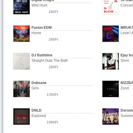
Digital Knight
50 Bla
Wild Hunt
Concert
280Ft
Fusion EDM
MRUK
Home
Level 
280Ft
DJ Bathtime
Ejay Iv
Straight Outa The Bath
Siren
280Ft
Dubsane
BIZZB
Girls
Zond
1390Ft
DNLD
Dorosh
Explored
Summer
1990Ft