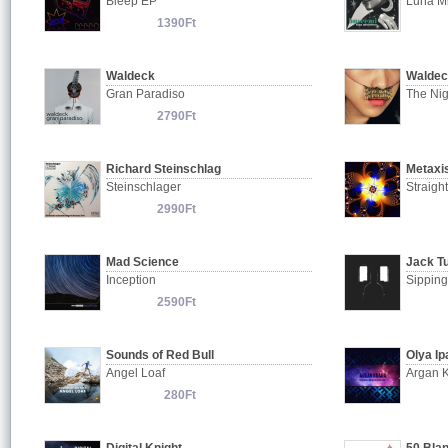
Bleep EP
Luna Mi
1390Ft
Waldeck
Waldec
Gran Paradiso
The Ni
2790Ft
Richard Steinschlag
Metaxi
Steinschlager
Straigh
2990Ft
Mad Science
Jack T
Inception
Sipping
2590Ft
Sounds of Red Bull
Angel Loaf
Argan 
280Ft