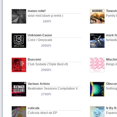
mateo relief
Tonesh
solar mist (dave g remix )
Family
280Ft
Unknown Cause
mark h
Color / Greyscale
fantast
2990Ft
Buscemi
Mischm
Club Sodade (Triple Best of)
things 
2990Ft
Various Artists
Obscur
Beatmaker Sessions Compilation Vol.4
Nothin
2790Ft
cuticula
N By R
Cuticula stract ab EP
Expans