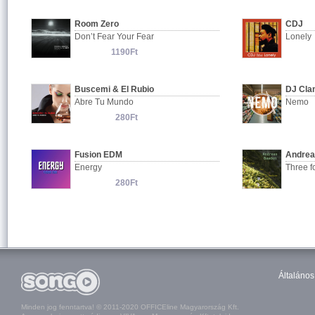
Room Zero
CDJ
Don’t Fear Your Fear
Lonely
1190Ft
Buscemi & El Rubio
DJ Cla
Abre Tu Mundo
Nemo
280Ft
Fusion EDM
Andrea
Energy
Three f
280Ft
Általános
Minden jog fenntartva! © 2011-2020 OFFICEline Magyarország Kft.