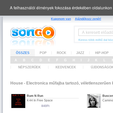
A felhasználói élmények fokozása érdekében oldalunkon 
Kuponom van
Ajándékozz zenét!
Keress több millió dal köz
ÖSSZES
POP
ROCK
JAZZ
HIP-HOP
A
B
C
D
E
F
G
H
I
J
K
L
NÉPSZERŰEK
KEDVENCEK
ÚJDONSÁGO
House - Electronica műfajba tartozó, véletlenszerűen
Rum N Run
Busce
4:44 In Free Space
Camino
840Ft