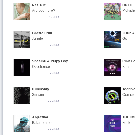
Rat_Nic
DNLD
Are you here?
Multipli
560Ft
Ghetto Fruit
ZDub &
Jungle
Go
280Ft
Shesmu & Pulpy Boy
Pink C
Obedience
Blaze
280Ft
Dubinskiy
Technic
Simsim
Compre
2290Ft
Abjective
THE I
Balance me
Fuck
2790Ft