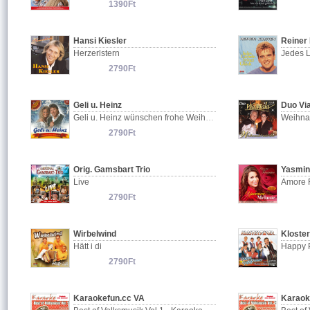
1390Ft
Hansi Kiesler
Reiner 
Herzerlstern
Jedes L
2790Ft
Geli u. Heinz
Duo Vi
Geli u. Heinz wünschen frohe Weihnacht
Weihnac
2790Ft
Orig. Gamsbart Trio
Yasmin
Live
Amore F
2790Ft
Wirbelwind
Kloster
Hätt i di
Happy 
2790Ft
Karaokefun.cc VA
Karaok