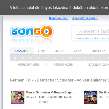
A felhasználói élmények fokozása érdekében oldalunkon 
Kuponom van
Ajándékozz zenét!
Keress több millió dal köz
ÖSSZES
POP
ROCK
JAZZ
HIP-HOP
A
B
C
D
E
F
G
H
I
J
K
L
NÉPSZERŰEK
KEDVENCEK
ÚJDONSÁGO
German Folk - Deutscher Schlager - Volkstuemlicher
Marcel Schweizer & Regina Engel - Die Zeit mit Dir (Das Album)
Die Gr
Die Zeit mit dir (Das Album) - Marcel Schweizer & Regina Engel
Die Tr
1190Ft