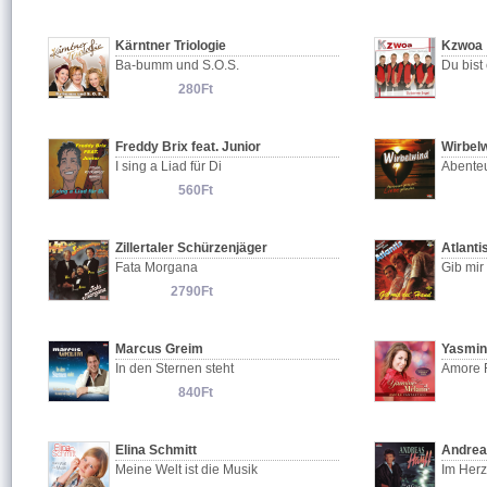
Kärntner Triologie
Kzwoa
Ba-bumm und S.O.S.
Du bist
280Ft
Freddy Brix feat. Junior
Wirbel
I sing a Liad für Di
Abenteu
560Ft
Zillertaler Schürzenjäger
Atlanti
Fata Morgana
Gib mir
2790Ft
Marcus Greim
Yasmin
In den Sternen steht
Amore F
840Ft
Elina Schmitt
Andrea
Meine Welt ist die Musik
Im Herz