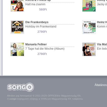
Astrid & Freeze up
Johny 
Halt ma zsamm
Jacky d
560Ft
Die Frankenboys
Heinz H
Holiday im Frankenland
Komm 
2790Ft
Manuela Fellner
Via Ma
7 Tage hat die Woche (Album)
Ein lie
2790Ft
Általános
Minden jog fenntartva! © 2011-2020 OFFICEline Magyarország Kft.
A
songo
bejegyzett védjegy a VIVAcom Magyarország Kft. tulajdona.