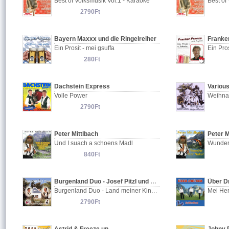
Best of Volksmusik Vol.1 - Karaoke
Best of
2790Ft
Bayern Maxxx und die Ringelreiher
Franken
Ein Prosit - mei gsuffa
Ein Pros
280Ft
Dachstein Express
Various
Volle Power
Weihna
2790Ft
Peter Mittlbach
Peter M
Und I suach a schoens Madl
Wunder
840Ft
Burgenland Duo - Josef Pitzl und Stefan Jandl
Über D
Burgenland Duo - Land meiner Kindheit
Mei Her
2790Ft