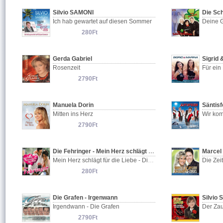
Silvio SAMONI
Die Sc
Ich hab gewartet auf diesen Sommer
Deine 
280Ft
Gerda Gabriel
Sigrid 
Rosenzeit
Für ein
2790Ft
Manuela Dorin
Säntisf
Mitten ins Herz
Wir kom
2790Ft
Die Fehringer - Mein Herz schlägt für die Liebe
Mein Herz schlägt für die Liebe - Die Fehringer
280Ft
Die Grafen - Irgenwann
Silvio
Irgendwann - Die Grafen
Der Zau
2790Ft