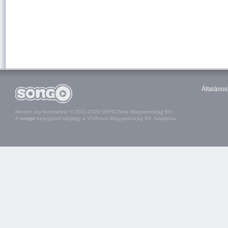
Általános
Minden jog fenntartva! © 2011-2020 OFFICEline Magyarország Kft.
A
songo
bejegyzett védjegy a VIVAcom Magyarország Kft. tulajdona.