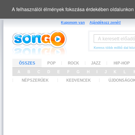
A felhasználói élmények fokozása érdekében oldalunkon 
Kuponom van
Ajándékozz zenét!
Keress több millió dal köz
ÖSSZES
POP
ROCK
JAZZ
HIP-HOP
A
B
C
D
E
F
G
H
I
J
K
L
NÉPSZERŰEK
KEDVENCEK
ÚJDONSÁGO