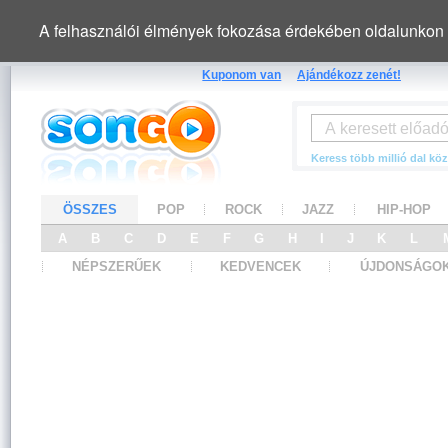
A felhasználói élmények fokozása érdekében oldalunkon 
Kuponom van
Ajándékozz zenét!
Keress több millió dal köz
ÖSSZES
POP
ROCK
JAZZ
HIP-HOP
A
B
C
D
E
F
G
H
I
J
K
L
NÉPSZERŰEK
KEDVENCEK
ÚJDONSÁGO