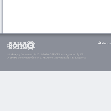
Általános
Minden jog fenntartva! © 2011-2020 OFFICEline Magyarország Kft.
A
songo
bejegyzett védjegy a VIVAcom Magyarország Kft. tulajdona.