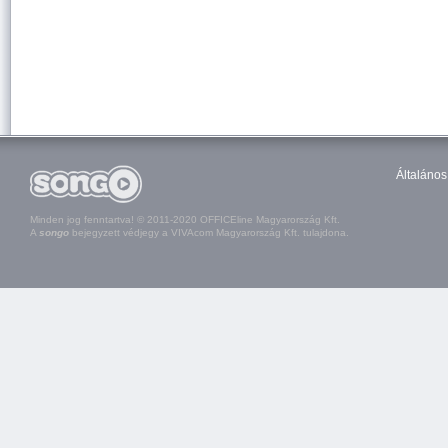
Általános
Minden jog fenntartva! © 2011-2020 OFFICEline Magyarország Kft.
A
songo
bejegyzett védjegy a VIVAcom Magyarország Kft. tulajdona.