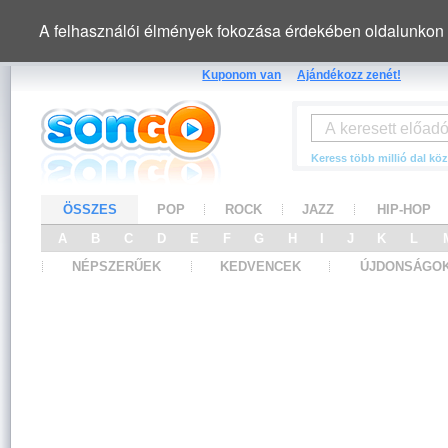
A felhasználói élmények fokozása érdekében oldalunkon 
Kuponom van
Ajándékozz zenét!
Keress több millió dal köz
ÖSSZES
POP
ROCK
JAZZ
HIP-HOP
A
B
C
D
E
F
G
H
I
J
K
L
NÉPSZERŰEK
KEDVENCEK
ÚJDONSÁGO