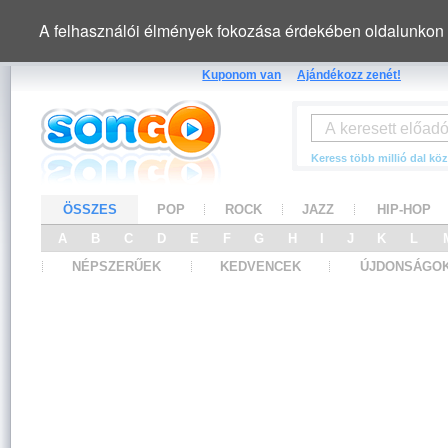
A felhasználói élmények fokozása érdekében oldalunkon 
Kuponom van
Ajándékozz zenét!
Keress több millió dal köz
ÖSSZES
POP
ROCK
JAZZ
HIP-HOP
A
B
C
D
E
F
G
H
I
J
K
L
NÉPSZERŰEK
KEDVENCEK
ÚJDONSÁGO