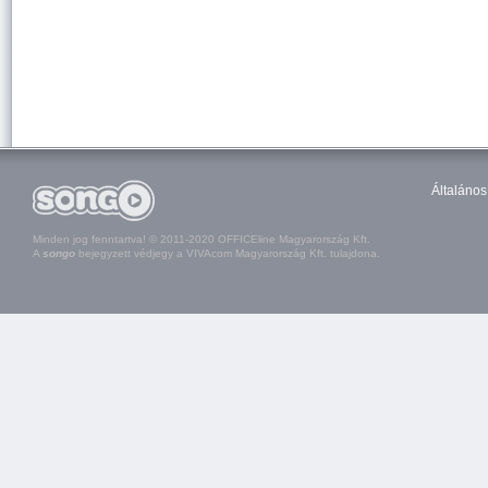
Általános
Minden jog fenntartva! © 2011-2020 OFFICEline Magyarország Kft.
A
songo
bejegyzett védjegy a VIVAcom Magyarország Kft. tulajdona.