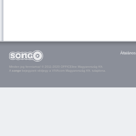
Általános
Minden jog fenntartva! © 2011-2020 OFFICEline Magyarország Kft.
A
songo
bejegyzett védjegy a VIVAcom Magyarország Kft. tulajdona.