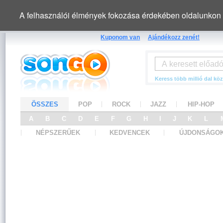
A felhasználói élmények fokozása érdekében oldalunkon 
Kuponom van
Ajándékozz zenét!
Keress több millió dal köz
ÖSSZES
POP
ROCK
JAZZ
HIP-HOP
A
B
C
D
E
F
G
H
I
J
K
L
NÉPSZERŰEK
KEDVENCEK
ÚJDONSÁGO