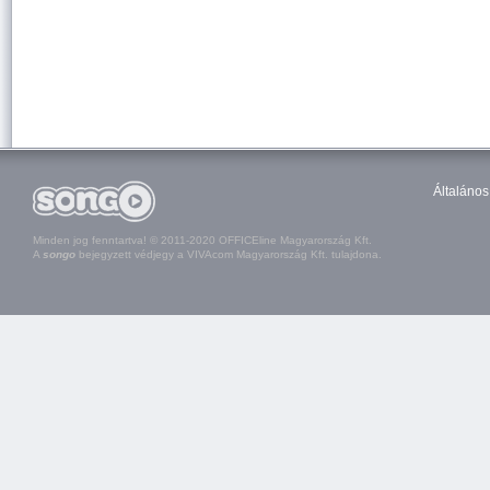
Általános
Minden jog fenntartva! © 2011-2020 OFFICEline Magyarország Kft.
A
songo
bejegyzett védjegy a VIVAcom Magyarország Kft. tulajdona.