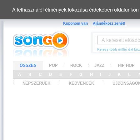
A felhasználói élmények fokozása érdekében oldalunkon 
Kuponom van
Ajándékozz zenét!
Keress több millió dal köz
ÖSSZES
POP
ROCK
JAZZ
HIP-HOP
A
B
C
D
E
F
G
H
I
J
K
L
NÉPSZERŰEK
KEDVENCEK
ÚJDONSÁGO