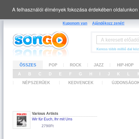
A felhasználói élmények fokozása érdekében oldalunkon 
Kuponom van
Ajándékozz zenét!
Keress több millió dal köz
ÖSSZES
POP
ROCK
JAZZ
HIP-HOP
A
B
C
D
E
F
G
H
I
J
K
L
NÉPSZERŰEK
KEDVENCEK
ÚJDONSÁGO
Various Artists
Wir für Euch, Ihr mit Uns
2790Ft