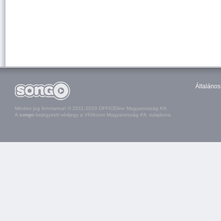
Általános
Minden jog fenntartva! © 2011-2020 OFFICEline Magyarország Kft.
A
songo
bejegyzett védjegy a VIVAcom Magyarország Kft. tulajdona.