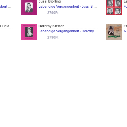
Jussi Björling
L
Lebendige Vergangenheit - Robert Merrill
Lebendige Vergangenheit - Jussi Björling
Fo
2790Ft
Anna Moffo / Richard Tucker / Licia Albanese / Jan Peerce / Amelita Galli - Curci / Tito Schipa / Graziella Pareto / Virginia Zeani / Maria Callas / Joan Sutherland / Alfredo Kraus / Giuseppe di Stefano / Helge Rosvaenge / Maria Cebotari / Heinrich Schlu
Dorothy Kirsten
Lebendige Vergangenheit - Dorothy Kirsten
A 
2790Ft