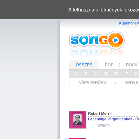
A felhasználói élmények fokozá
Kuponom v
ÖSSZES
POP
ROCK
A
B
C
D
E
F
NÉPSZERŰEK
KEDVE
Robert Merrill
2790Ft