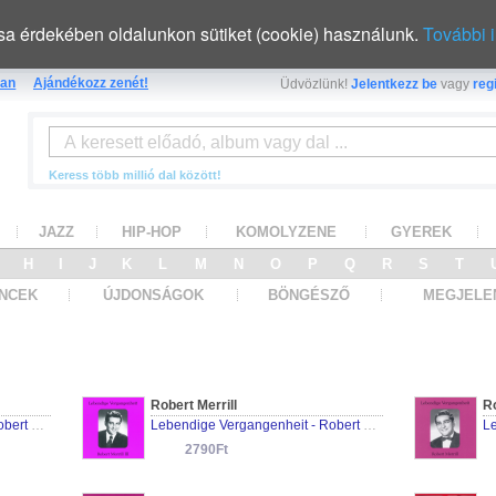
sa érdekében oldalunkon sütiket (cookie) használunk.
További 
an
Ajándékozz zenét!
Üdvözlünk!
Jelentkezz be
vagy
regi
Keress több millió dal között!
JAZZ
HIP-HOP
KOMOLYZENE
GYEREK
G
H
I
J
K
L
M
N
O
P
Q
R
S
T
NCEK
ÚJDONSÁGOK
BÖNGÉSZŐ
MEGJELE
Robert Merrill
Ro
Lebendige Vergangenheit - Robert Merill (Vol.2)
Lebendige Vergangenheit - Robert Merill (Vol.3)
2790Ft