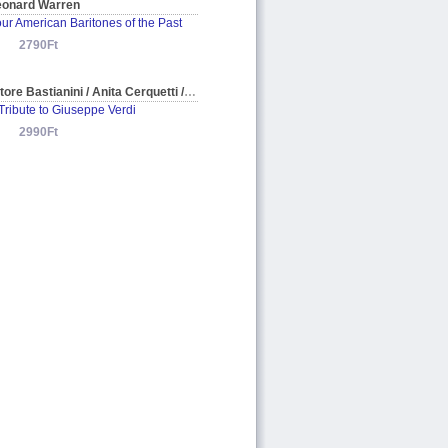
eonard Warren
ur American Baritones of the Past
2790Ft
Ettore Bastianini / Anita Cerquetti / Carlo Tagliabue / Margherita Grandi / Leonard Warren / Tito Gobbi / Giacinto Prandelli / Alfredo Kraus / Jan Peerce / Erna Berger / Fedora Barbieri / Carlo Bergonzi / Aureliano Pertile / Maria Callas / Amelita Galli
Tribute to Giuseppe Verdi
2990Ft