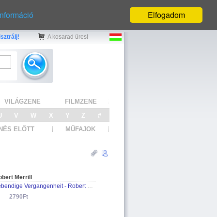
információ
Elfogadom
sztrálj!
A kosarad üres!
VILÁGZENE
FILMZENE
U
V
W
X
Y
Z
#
NÉS ELŐTT
MŰFAJOK
bert Merrill
Lebendige Vergangenheit - Robert Merrill
2790Ft