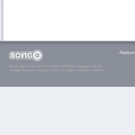
Általános
Minden jog fenntartva! © 2011-2020 OFFICEline Magyarország Kft.
A
songo
bejegyzett védjegy a VIVAcom Magyarország Kft. tulajdona.