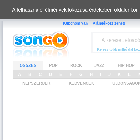
A felhasználói élmények fokozása érdekében oldalunkon 
Kuponom van
Ajándékozz zenét!
Keress több millió dal köz
ÖSSZES
POP
ROCK
JAZZ
HIP-HOP
A
B
C
D
E
F
G
H
I
J
K
L
NÉPSZERŰEK
KEDVENCEK
ÚJDONSÁGO