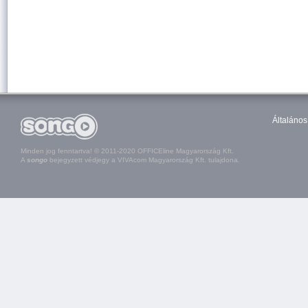
Általános
Minden jog fenntartva! © 2011-2020 OFFICEline Magyarország Kft.
A
songo
bejegyzett védjegy a VIVAcom Magyarország Kft. tulajdona.