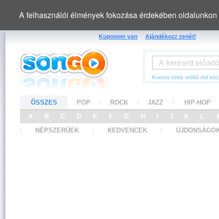
A felhasználói élmények fokozása érdekében oldalunkon 
Kuponom van
Ajándékozz zenét!
Keress több millió dal köz
ÖSSZES
POP
ROCK
JAZZ
HIP-HOP
A
B
C
D
E
F
G
H
I
J
K
L
NÉPSZERŰEK
KEDVENCEK
ÚJDONSÁGO