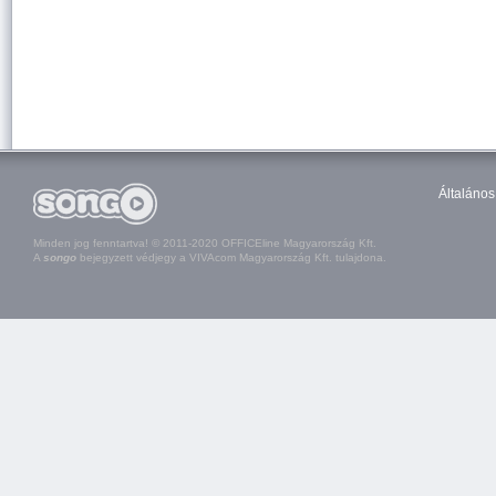
Általános
Minden jog fenntartva! © 2011-2020 OFFICEline Magyarország Kft.
A
songo
bejegyzett védjegy a VIVAcom Magyarország Kft. tulajdona.