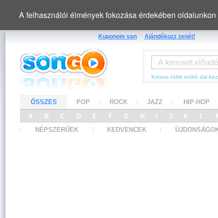
A felhasználói élmények fokozása érdekében oldalunkon 
Kuponom van
Ajándékozz zenét!
Keress több millió dal köz
ÖSSZES
POP
ROCK
JAZZ
HIP-HOP
A
B
C
D
E
F
G
H
I
J
K
L
NÉPSZERŰEK
KEDVENCEK
ÚJDONSÁGO