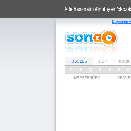
A felhasználói élmények fokozá
Kuponom v
ÖSSZES
POP
ROCK
A
B
C
D
E
F
NÉPSZERŰEK
KEDVE