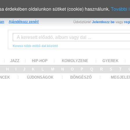
sa érdekében oldalunkon sütiket (cookie) használunk.
További 
an
Ajándékozz zenét!
Üdvözlünk!
Jelentkezz be
vagy
regi
Keress több millió dal között!
JAZZ
HIP-HOP
KOMOLYZENE
GYEREK
G
H
I
J
K
L
M
N
O
P
Q
R
S
T
NCEK
ÚJDONSÁGOK
BÖNGÉSZŐ
MEGJELE