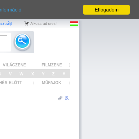
információ
Elfogadom
sztrálj!
A kosarad üres!
VILÁGZENE
FILMZENE
U
V
W
X
Y
Z
#
NÉS ELŐTT
MŰFAJOK