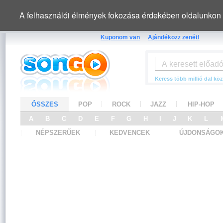
A felhasználói élmények fokozása érdekében oldalunkon 
Kuponom van
Ajándékozz zenét!
Keress több millió dal köz
ÖSSZES
POP
ROCK
JAZZ
HIP-HOP
A
B
C
D
E
F
G
H
I
J
K
L
NÉPSZERŰEK
KEDVENCEK
ÚJDONSÁGO