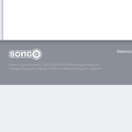
Általános
Minden jog fenntartva! © 2011-2020 OFFICEline Magyarország Kft.
A
songo
bejegyzett védjegy a VIVAcom Magyarország Kft. tulajdona.