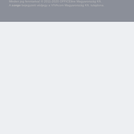
Minden jog fenntartva! © 2011-2020 OFFICEline Magyarország Kft.
A
songo
bejegyzett védjegy a VIVAcom Magyarország Kft. tulajdona.