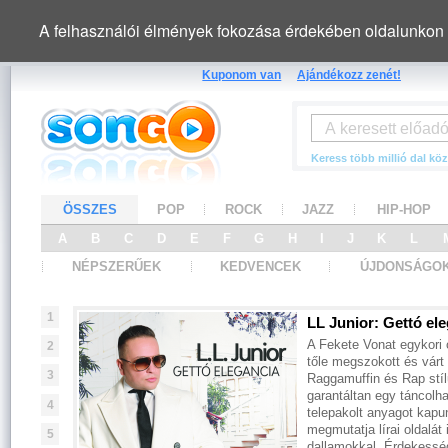
A felhasználói élmények fokozása érdekében oldalunkon 
Kuponom van
Ajándékozz zenét!
Keress több millió dal köz
ÖSSZES
POP
ROCK
JAZZ
HIP-HOP
A
B
C
D
E
F
G
H
I
J
K
L
NÉPSZERŰEK
KEDVENCEK
ÚJDONSÁGO
1
2
3
4
5