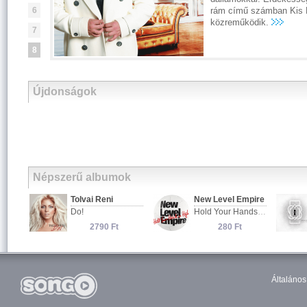
6
7
8
Újdonságok
Népszerű albumok
Általános